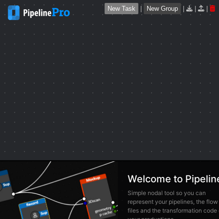
New Task
|
New Group
|
|
|
Welcome to Pipelin
Simple nodal tool so you can
represent your pipelines, the flow
files and the transformation code 