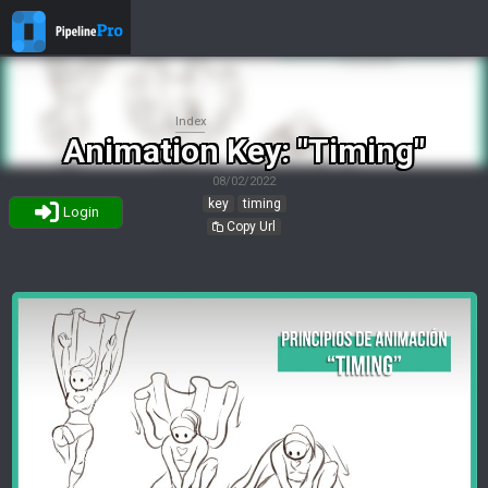
Index
Animation Key: "Timing"
08/02/2022
key
timing
Login
Copy Url