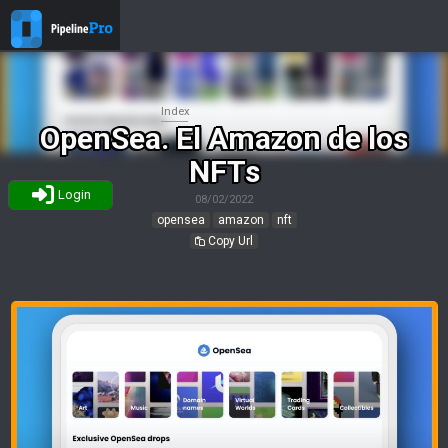
Index
OpenSea. El Amazon de los
NFTs
Login
08/02/2022
opensea
amazon
nft
Copy Url