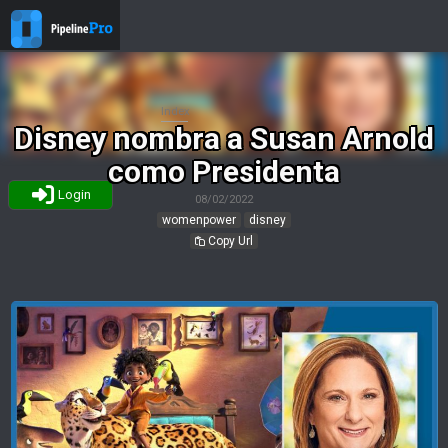
Index
Disney nombra a Susan Arnold
como Presidenta
Login
08/02/2022
womenpower
disney
Copy Url