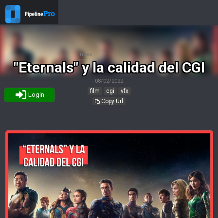
Index
"Eternals" y la calidad del CGI
08/02/2022
film
cgi
vfx
Login
Copy Url