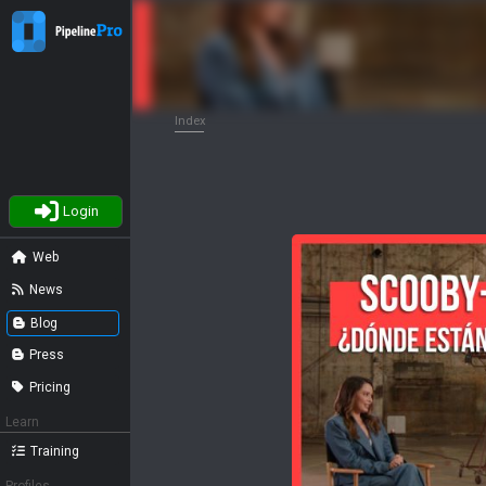
Index
Login
Web
News
Blog
Press
Pricing
Learn
Training