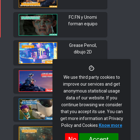
FC.F.N y Unomi
forman equipo
Grease Pencil,
dibujo 2D
¿Con qué anima
We use third party cookies to
Disney Pixar?
improve our services and get
anonymous statistical usage
data of our website. If you
Apoyo legal a los
continue browsing we consider
despedidos de
that you accept its use. You can
Tangent
get more information at Privacy
Policy and Cookies
Know more
Blender Avanza
No
Accept