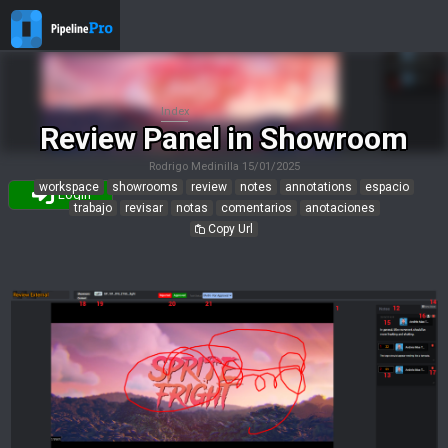
Index
Review Panel in Showroom
Rodrigo Medinilla
15/01/2025
workspace
showrooms
review
notes
annotations
espacio
Login
trabajo
revisar
notas
comentarios
anotaciones
Copy Url