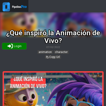
Index
¿Qué inspiró la Animación de
Vivo?
Login
07/02/2022
animation
character
Copy Url