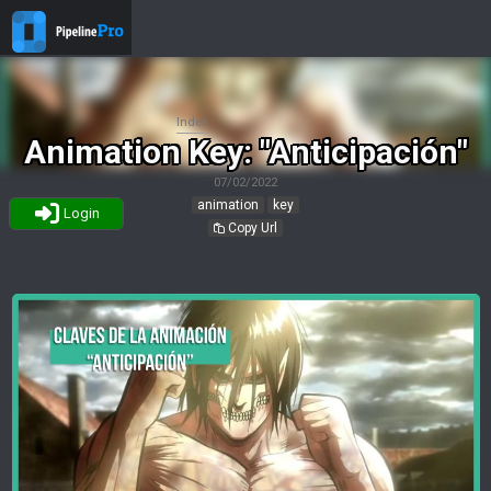
Index
Animation Key: "Anticipación"
07/02/2022
animation
key
Login
Copy Url