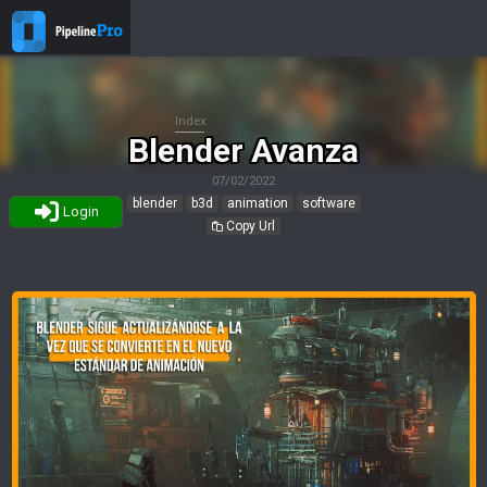
Index
Blender Avanza
07/02/2022
blender
b3d
animation
software
Login
Copy Url