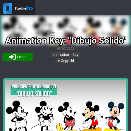
Index
Animation Key: "Dibujo Sólido"
08/02/2022
animation
key
Login
Copy Url