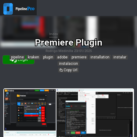
Index
Premiere Plugin
Rodrigo Medinilla
23/01/2025
pipeline
kraken
plugin
adobe
premiere
installation
instalar
Login
instalacion
Copy Url