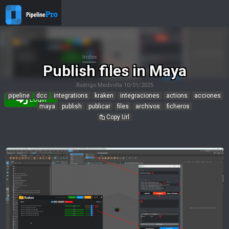
Index
Publish files in Maya
Rodrigo Medinilla
10/01/2025
pipeline
dcc
integrations
kraken
integraciones
actions
acciones
Login
maya
publish
publicar
files
archivos
ficheros
Copy Url