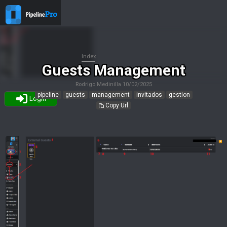
Index
Guests Management
Rodrigo Medinilla
10/02/2025
pipeline
guests
management
invitados
gestion
Login
Copy Url