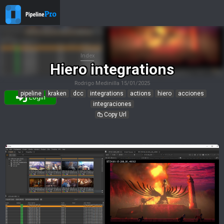
Index
Hiero integrations
Rodrigo Medinilla
15/01/2025
pipeline
kraken
dcc
integrations
actions
hiero
acciones
Login
integraciones
Copy Url