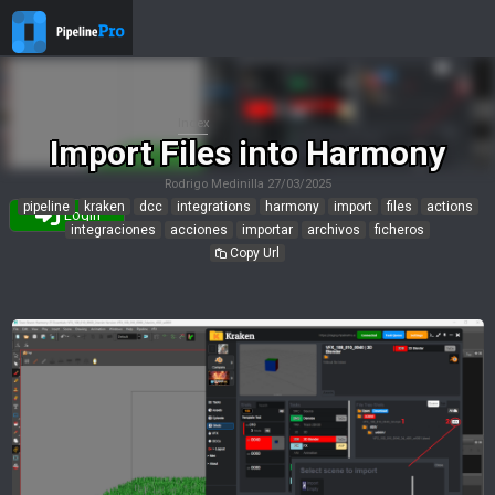
Index
Import Files into Harmony
Rodrigo Medinilla
27/03/2025
pipeline
kraken
dcc
integrations
harmony
import
files
actions
Login
integraciones
acciones
importar
archivos
ficheros
Copy Url