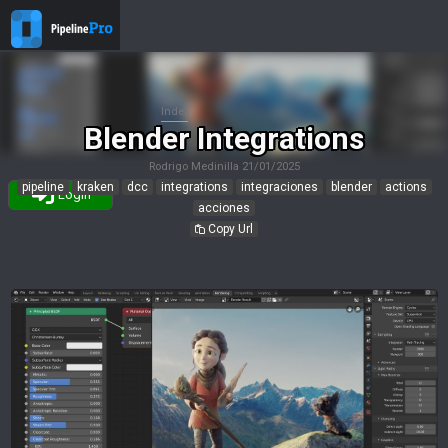
Index
Blender Integrations
Rodrigo Medinilla
21/01/2025
pipeline
kraken
dcc
integrations
integraciones
blender
actions
Login
acciones
Copy Url